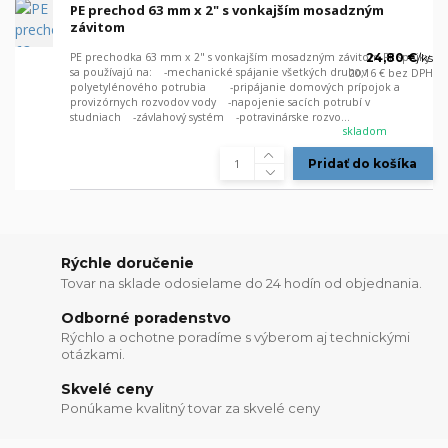
PE prechod 63 mm x 2" s vonkajším mosadzným
závitom
PE prechodka 63 mm x 2" s vonkajším mosadzným závitom PE spojky
24,80 €
/
ks
sa používajú na: -mechanické spájanie všetkých druhov
20,16 €
bez DPH
polyetylénového potrubia -pripájanie domových prípojok a
provizórnych rozvodov vody -napojenie sacích potrubí v
studniach -závlahový systém -potravinárske rozvo...
skladom
Pridať do košíka
Rýchle doručenie
Tovar na sklade odosielame do 24 hodín od objednania.
Odborné poradenstvo
Rýchlo a ochotne poradíme s výberom aj technickými
otázkami.
Skvelé ceny
Ponúkame kvalitný tovar za skvelé ceny