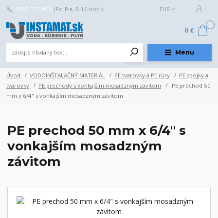
0902 527 909
(Po-Pia, 8-16 hod.)
EUR
0
0 €
Menu
Úvod
VODOINŠTALAČNÝ MATERIÁL
PE tvarovky a PE rúry
PE spojky a
tvarovky
PE prechody s vonkajším mosadzným závitom
PE prechod 50
mm x 6/4" s vonkajším mosadzným závitom
PE prechod 50 mm x 6/4" s
vonkajším mosadzným
závitom