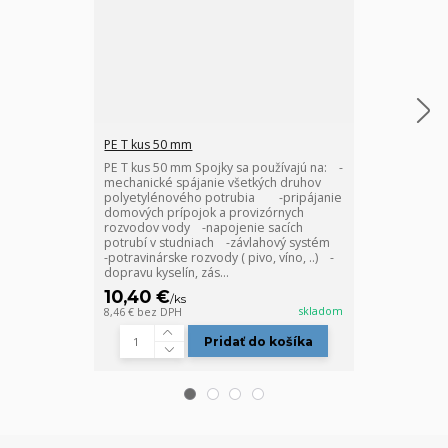
PE T kus 50 mm
PE spojka 50 
PE T kus 50 mm Spojky sa používajú na: -
PE spojka 50 
mechanické spájanie všetkých druhov
používajú na:
polyetylénového potrubia -pripájanie
prípojok a pr
domových prípojok a provizórnych
-napojenie sa
rozvodov vody -napojenie sacích
kompletitáciu
potrubí v studniach -závlahový systém
potravinárske r
-potravinárske rozvody ( pivo, víno, ..) -
dopravu kyselí
dopravu kyselín, zás...
priemyselné ro
10,40 €
6,30 €
/
ks
/
ks
skladom
8,46 €
bez DPH
5,12 €
bez DPH
Pridať do košíka