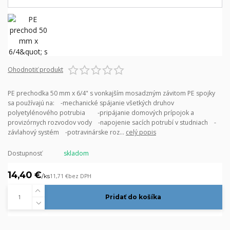
Ohodnotiť produkt
PE prechodka 50 mm x 6/4" s vonkajším mosadzným závitom PE spojky
sa používajú na: -mechanické spájanie všetkých druhov
polyetylénového potrubia -pripájanie domových prípojok a
provizórnych rozvodov vody -napojenie sacích potrubí v studniach -
závlahový systém -potravinárske roz...
celý popis
Dostupnosť
skladom
14,40 €
/
ks
11,71 €
bez DPH
Pridať do košíka