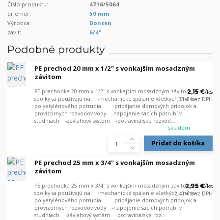
Číslo produktu:
4716/5064
priemer:
50 mm
Výrobca:
Donsen
závit:
6/4"
Podobné produkty
PE prechod 20 mm x 1/2" s vonkajším mosadzným
závitom
PE prechodka 20 mm x 1/2" s vonkajším mosadzným závitom PE
2,15 €
/
ks
spojky sa používajú na: -mechanické spájanie všetkých druhov
1,75 €
bez DPH
polyetylénového potrubia -pripájanie domových prípojok a
provizórnych rozvodov vody -napojenie sacích potrubí v
studniach -závlahový systém -potravinárske rozvod...
skladom
Pridať do košíka
PE prechod 25 mm x 3/4" s vonkajším mosadzným
závitom
PE prechodka 25 mm x 3/4" s vonkajším mosadzným závitom PE
2,95 €
/
ks
spojky sa používajú na: -mechanické spájanie všetkých druhov
2,40 €
bez DPH
polyetylénového potrubia -pripájanie domových prípojok a
provizórnych rozvodov vody -napojenie sacích potrubí v
studniach -závlahový systém -potravinárske roz...