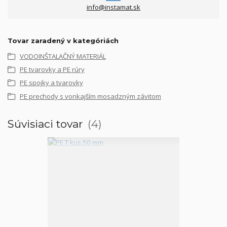
info@instamat.sk
Tovar zaradený v kategóriách
VODOINŠTALAČNÝ MATERIÁL
PE tvarovky a PE rúry
PE spojky a tvarovky
PE prechody s vonkajším mosadzným závitom
Súvisiaci tovar
4