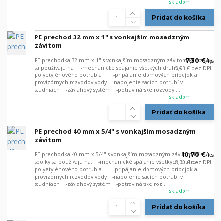
skladom
Pridať do košíka
PE prechod 32 mm x 1" s vonkajším mosadzným
závitom
PE prechodka 32 mm x 1" s vonkajším mosadzným závitom PE spojky
7,30 €
/
ks
sa používajú na: -mechanické spájanie všetkých druhov
5,93 €
bez DPH
polyetylénového potrubia -pripájanie domových prípojok a
provizórnych rozvodov vody -napojenie sacích potrubí v
studniach -závlahový systém -potravinárske rozvody ...
skladom
Pridať do košíka
PE prechod 40 mm x 5/4" s vonkajším mosadzným
závitom
PE prechodka 40 mm x 5/4" s vonkajším mosadzným závitom PE
10,70 €
/
ks
spojky sa používajú na: -mechanické spájanie všetkých druhov
8,70 €
bez DPH
polyetylénového potrubia -pripájanie domových prípojok a
provizórnych rozvodov vody -napojenie sacích potrubí v
studniach -závlahový systém -potravinárske roz...
skladom
Pridať do košíka