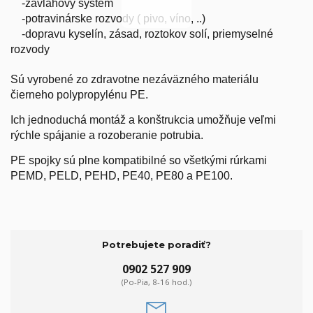
-závlahový systém
-potravinárske rozvody ( pivo, víno, ..)
-dopravu kyselín, zásad, roztokov solí, priemyselné
rozvody
Sú vyrobené zo zdravotne nezáväzného materiálu
čierneho polypropylénu PE.
Ich jednoduchá montáž a konštrukcia umožňuje veľmi
rýchle spájanie a rozoberanie potrubia.
PE spojky sú plne kompatibilné so všetkými rúrkami
PEMD, PELD, PEHD, PE40, PE80 a PE100.
Potrebujete poradiť?
0902 527 909
(Po-Pia, 8-16 hod.)