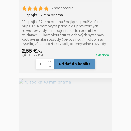
5 hodnotenie
PE spojka 32 mm priama
PE spojka 32 mm priama Spojky sa používajú na: -
pripájanie domových prípojok a provizórnych
rozvodov vody -napojenie sacích potrubí v
studniach -kompletitáciu závlahových systémov
-potravinárske rozvody ( pivo, víno, ..) -dopravu
kyselín, zásad, roztokov solí, priemyselné rozvody
2,55 €
/
ks
skladom
2,07 €
bez DPH
Pridať do košíka