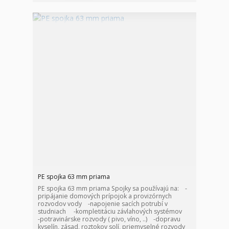
PE spojka 63 mm priama
PE spojka 63 mm priama Spojky sa používajú na: -
pripájanie domových prípojok a provizórnych
rozvodov vody -napojenie sacích potrubí v
studniach -kompletitáciu závlahových systémov
-potravinárske rozvody ( pivo, víno, ..) -dopravu
kyselín, zásad, roztokov solí, priemyselné rozvody