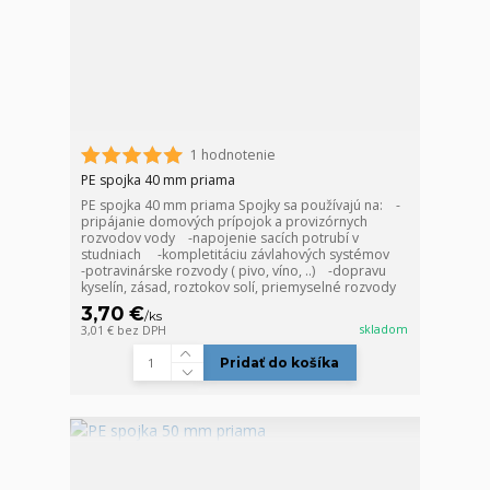
1 hodnotenie
PE spojka 40 mm priama
PE spojka 40 mm priama Spojky sa používajú na: -
pripájanie domových prípojok a provizórnych
rozvodov vody -napojenie sacích potrubí v
studniach -kompletitáciu závlahových systémov
-potravinárske rozvody ( pivo, víno, ..) -dopravu
kyselín, zásad, roztokov solí, priemyselné rozvody
3,70 €
/
ks
skladom
3,01 €
bez DPH
Pridať do košíka