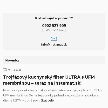
Potrebujete poradiť?
0902 527 909
(Po-Pia, 8-16 hod.)
info@instamat.sk
Novinky
01.12.2025
Trojfázový kuchynský filter ULTRA s UFM
membránou – teraz na Instamat.sk!
Novinka v ponuke Instamat.sk – kompletný kuchynský filter ULTRA s
UFM membránou Do našej ponuky pribudla exkluzívna novinka z
dielne USTM – trojfázov...
čítať celé