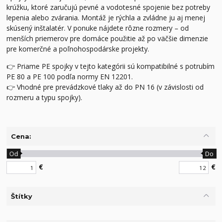
krúžku, ktoré zaručujú pevné a vodotesné spojenie bez potreby
lepenia alebo zvárania. Montáž je rýchla a zvládne ju aj menej
skúsený inštalatér. V ponuke nájdete rôzne rozmery – od
menších priemerov pre domáce použitie až po väčšie dimenzie
pre komerčné a poľnohospodárske projekty.
👉 Priame PE spojky v tejto kategórii sú kompatibilné s potrubím
PE 80 a PE 100 podľa normy EN 12201.
👉 Vhodné pre prevádzkové tlaky až do PN 16 (v závislosti od
rozmeru a typu spojky).
Cena:
Od
Do
€
€
Štítky