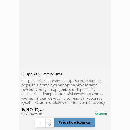
PE spojka 50 mm priama
PE spojka 50 mm priama Spojky sa používajú na: -
pripájanie domových prípojok a provizórnych
rozvodov vody -napojenie sacích potrubí v
studniach -kompletitáciu závlahových systémov
-potravinárske rozvody ( pivo, víno, ..) -dopravu
kyselín, zásad, roztokov solí, priemyselné rozvody
6,30 €
/
ks
skladom
5,12 €
bez DPH
Pridať do košíka