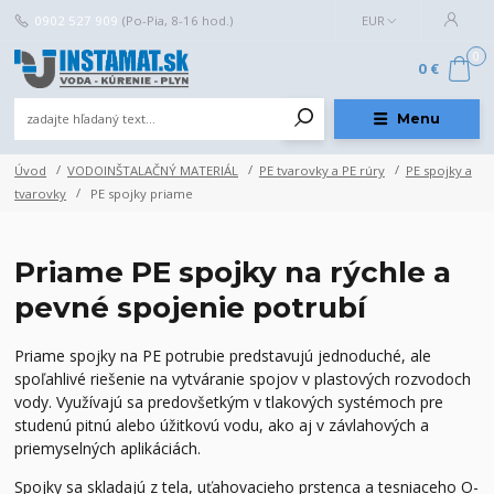
0902 527 909
(Po-Pia, 8-16 hod.)
EUR
0
0 €
Menu
Úvod
VODOINŠTALAČNÝ MATERIÁL
PE tvarovky a PE rúry
PE spojky a
tvarovky
PE spojky priame
Priame PE spojky na rýchle a
pevné spojenie potrubí
Priame spojky na PE potrubie predstavujú jednoduché, ale
spoľahlivé riešenie na vytváranie spojov v plastových rozvodoch
vody. Využívajú sa predovšetkým v tlakových systémoch pre
studenú pitnú alebo úžitkovú vodu, ako aj v závlahových a
priemyselných aplikáciách.
Spojky sa skladajú z tela, uťahovacieho prstenca a tesniaceho O-