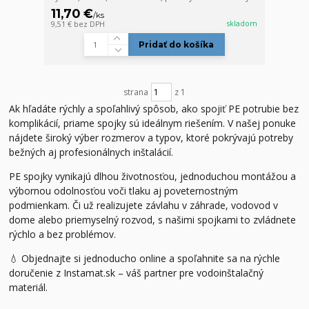
11,70 €
/
ks
skladom
9,51 €
bez DPH
Pridať do košíka
strana
z 1
Ak hľadáte rýchly a spoľahlivý spôsob, ako spojiť PE potrubie bez
komplikácií, priame spojky sú ideálnym riešením. V našej ponuke
nájdete široký výber rozmerov a typov, ktoré pokrývajú potreby
bežných aj profesionálnych inštalácií.
PE spojky vynikajú dlhou životnosťou, jednoduchou montážou a
výbornou odolnosťou voči tlaku aj poveternostným
podmienkam. Či už realizujete závlahu v záhrade, vodovod v
dome alebo priemyselný rozvod, s našimi spojkami to zvládnete
rýchlo a bez problémov.
💧 Objednajte si jednoducho online a spoľahnite sa na rýchle
doručenie z Instamat.sk – váš partner pre vodoinštalačný
materiál.