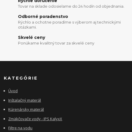
Rýchle doručenie
Tovar na sklade odosielame do 24 hodín od objednania.
Odborné poradenstvo
Rýchlo a ochotne poradíme s výberom aj technickými
otázkami.
Skvelé ceny
Ponúkame kvalitný tovar za skvelé ceny
KATEGÓRIE
Úvod
Inštalačný materál
Kúrenársky materál
Zmäkčovače vody - IPS KalyxX
Filtre na vodu