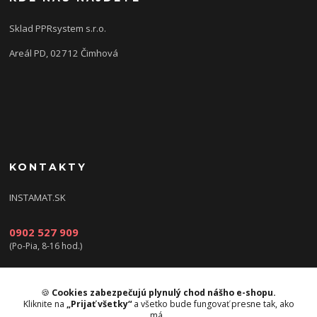
Sklad PPRsystem s.r.o.
Areál PD, 02712 Čimhová
KONTAKTY
INSTAMAT.SK
0902 527 909
(Po-Pia, 8-16 hod.)
info@instamat.sk
🍪
Cookies zabezpečujú plynulý chod nášho e-shopu.
Kliknite na
„Prijať všetky“
a všetko bude fungovať presne tak, ako
má.