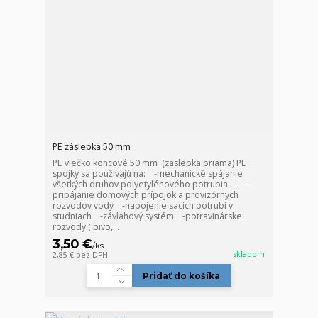
PE záslepka 50 mm
PE viečko koncové 50 mm (záslepka priama) PE
spojky sa používajú na: -mechanické spájanie
všetkých druhov polyetylénového potrubia -
pripájanie domových prípojok a provizórnych
rozvodov vody -napojenie sacích potrubí v
studniach -závlahový systém -potravinárske
rozvody ( pivo,...
3,50 €
/
ks
skladom
2,85 €
bez DPH
Pridať do košíka