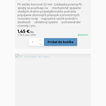
PE viečko koncové 32 mm (záslepka priama) PE
spojky sa používajú na: -mechanické spájanie
všetkých druhov polyetylénového potrubia -
pripájanie domových prípojok a provizórnych
rozvodov vody -napojenie sacích potrubí v
studniach -závlahový systém -potravinárske
rozvody ( piv...
1,45 €
/
ks
skladom
1,18 €
bez DPH
Pridať do košíka