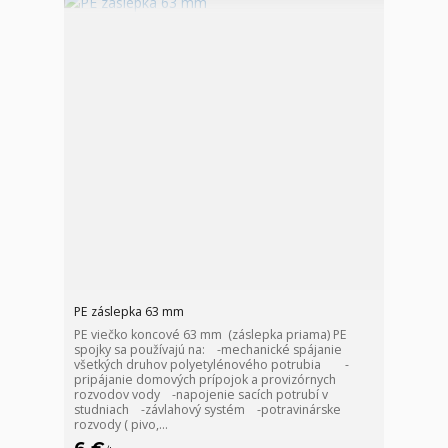
PE záslepka 63 mm
PE viečko koncové 63 mm (záslepka priama) PE
spojky sa používajú na: -mechanické spájanie
všetkých druhov polyetylénového potrubia -
pripájanie domových prípojok a provizórnych
rozvodov vody -napojenie sacích potrubí v
studniach -závlahový systém -potravinárske
rozvody ( pivo,...