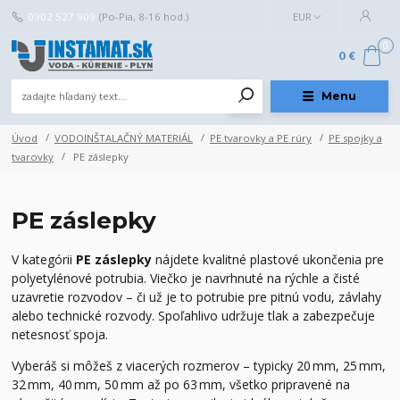
0902 527 909
(Po-Pia, 8-16 hod.)
EUR
0
0 €
Menu
Úvod
VODOINŠTALAČNÝ MATERIÁL
PE tvarovky a PE rúry
PE spojky a
tvarovky
PE záslepky
PE záslepky
V kategórii
PE záslepky
nájdete kvalitné plastové ukončenia pre
polyetylénové potrubia. Viečko je navrhnuté na rýchle a čisté
uzavretie rozvodov – či už je to potrubie pre pitnú vodu, závlahy
alebo technické rozvody. Spoľahlivo udržuje tlak a zabezpečuje
netesnosť spoja.
Vyberáš si môžeš z viacerých rozmerov – typicky 20 mm, 25 mm,
32 mm, 40 mm, 50 mm až po 63 mm, všetko pripravené na