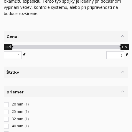
okamžitú expedíciu. Tento typ spojky je ideálny pri dočasnom
vypínaní vetiev, kontrole systému, alebo pri pripravenosti na
budúce rozšírenie.
Cena:
Od
Do
€
€
Štítky
priemer
20 mm
(1)
25 mm
(1)
32 mm
(1)
40 mm
(1)