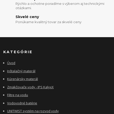
Rýchlo a ochotne poradíme s výberom aj technickými
otázkami.
Skvelé ceny
Ponúkame kvalitný tovar za skvelé ceny
KATEGÓRIE
Úvod
Inštalačný materál
Kúrenársky materál
Zmäkčovače vody - IPS KalyxX
Filtre na vodu
Vodovodné batérie
UNITWIST systém na rozvod vody