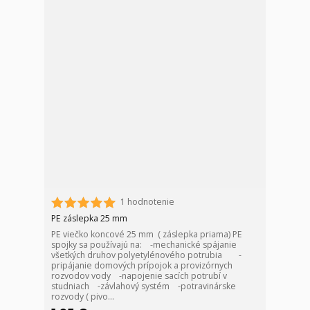
1 hodnotenie
PE záslepka 25 mm
PE viečko koncové 25 mm ( záslepka priama) PE
spojky sa používajú na: -mechanické spájanie
všetkých druhov polyetylénového potrubia -
pripájanie domových prípojok a provizórnych
rozvodov vody -napojenie sacích potrubí v
studniach -závlahový systém -potravinárske
rozvody ( pivo...