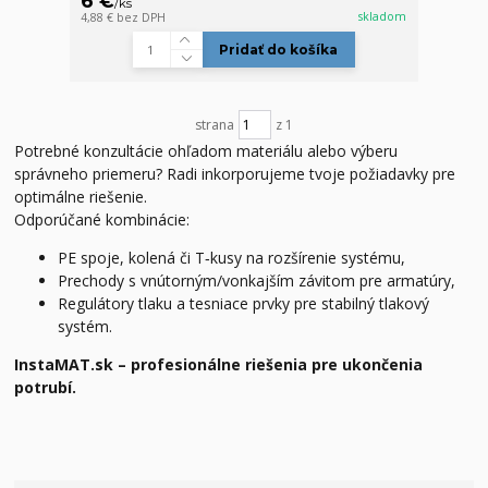
6 €
/
ks
skladom
4,88 €
bez DPH
Pridať do košíka
strana
z 1
Potrebné konzultácie ohľadom materiálu alebo výberu
správneho priemeru? Radi inkorporujeme tvoje požiadavky pre
optimálne riešenie.
Odporúčané kombinácie:
PE spoje, kolená či T‑kusy na rozšírenie systému,
Prechody s vnútorným/vonkajším závitom pre armatúry,
Regulátory tlaku a tesniace prvky pre stabilný tlakový
systém.
InstaMAT.sk – profesionálne riešenia pre ukončenia
potrubí.