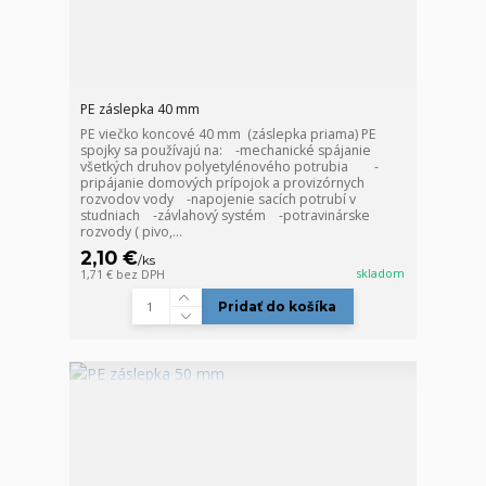
PE záslepka 40 mm
PE viečko koncové 40 mm (záslepka priama) PE
spojky sa používajú na: -mechanické spájanie
všetkých druhov polyetylénového potrubia -
pripájanie domových prípojok a provizórnych
rozvodov vody -napojenie sacích potrubí v
studniach -závlahový systém -potravinárske
rozvody ( pivo,...
2,10 €
/
ks
skladom
1,71 €
bez DPH
Pridať do košíka