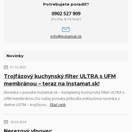
Potrebujete poradiť?
0902 527 909
(Po-Pia, 8-16 hod.)
info@instamat.sk
Novinky
01.12.2025
Trojfázový kuchynský filter ULTRA s UFM
membránou – teraz na Instamat.sk!
Novinka v ponuke Instamat.sk – kompletný kuchynský filter ULTRA s
UFM membránou Do našej ponuky pribudla exkluzívna novinka z
dielne USTM – trojfázov...
čítať celé
10.04.2024
Nerezový vlnovec