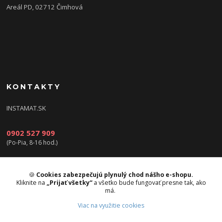
Areál PD, 02712 Čimhová
KONTAKTY
INSTAMAT.SK
0902 527 909
(Po-Pia, 8-16 hod.)
info@instamat.sk
🍪
Cookies zabezpečujú plynulý chod nášho e-shopu.
Kliknite na
„Prijať všetky“
a všetko bude fungovať presne tak, ako
má.
Viac na využitie cookies
Upravit sběr cookies.