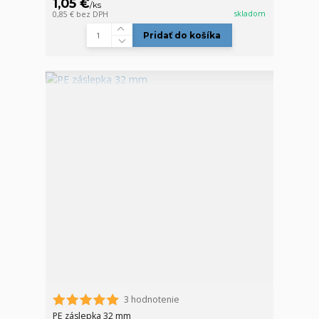
1,05 €
/
ks
skladom
0,85 €
bez DPH
Pridať do košíka
3 hodnotenie
PE záslepka 32 mm