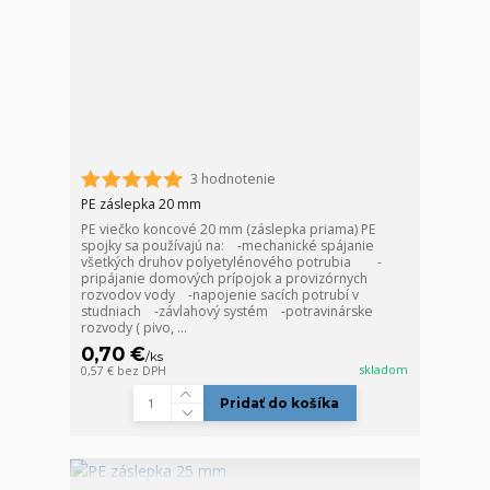
3 hodnotenie
PE záslepka 20 mm
PE viečko koncové 20 mm (záslepka priama) PE
spojky sa používajú na: -mechanické spájanie
všetkých druhov polyetylénového potrubia -
pripájanie domových prípojok a provizórnych
rozvodov vody -napojenie sacích potrubí v
studniach -závlahový systém -potravinárske
rozvody ( pivo, ...
0,70 €
/
ks
skladom
0,57 €
bez DPH
Pridať do košíka