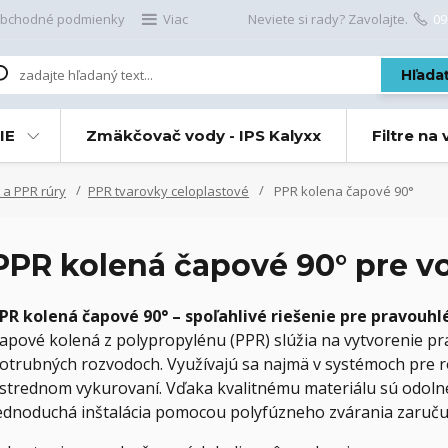
bchodné podmienky
Viac
Neviete si rady? Zavolajte.
09
Hľada
IE
Zmäkčovač vody - IPS Kalyxx
Filtre na
 a PPR rúry
PPR tvarovky celoplastové
PPR kolena čapové 90°
PPR kolená čapové 90° pre v
PR kolená čapové 90° – spoľahlivé riešenie pre pravouhl
apové kolená z polypropylénu (PPR) slúžia na vytvorenie p
otrubných rozvodoch. Využívajú sa najmä v systémoch pre roz
strednom vykurovaní. Vďaka kvalitnému materiálu sú odolné vo
ednoduchá inštalácia pomocou polyfúzneho zvárania zaručuj