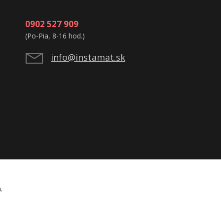
0902 527 909
(Po-Pia, 8-16 hod.)
info@instamat.sk
á.