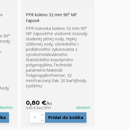
ie
PPR koleno 32 mm 90° MF
čapové
PPR tvarovka koleno 32 mm 90°
MF čapovéPre vnútorné rozvody
m 90°
studenej pitnej vody, teplej
zvody
úžitkovej vody, ústredného i
podlahového vykurovania z
i
vysokomolekulárneho
štatistického kopolyméru
polypropylénu.Technické
parametre:Materiál:
PolypropylénPriemer: 32
mmPracovný tlak: 20 barVýhody
systému:
ýhody
0,80 €
/
ks
skladom
skladom
0,65 €
bez DPH
íka
Pridať do košíka