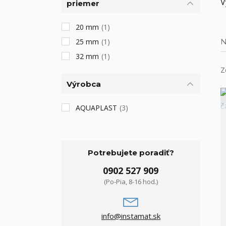
V
priemer
20 mm
(1)
25 mm
(1)
N
32 mm
(1)
Z
Výrobca
AQUAPLAST
(3)
Potrebujete poradiť?
0902 527 909
(Po-Pia, 8-16 hod.)
info@instamat.sk