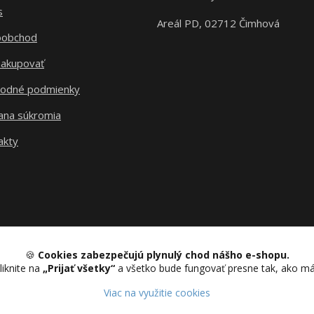
s
Areál PD, 02712 Čimhová
oobchod
nakupovať
odné podmienky
ana súkromia
akty
🍪
Cookies zabezpečujú plynulý chod nášho e-shopu.
liknite na
„Prijať všetky“
a všetko bude fungovať presne tak, ako m
Upravit sběr cookies.
Viac na využitie cookies