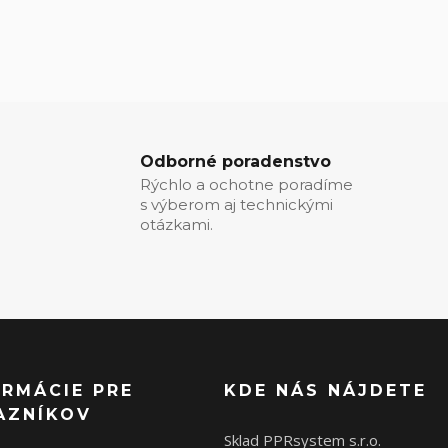
Odborné poradenstvo
Rýchlo a ochotne poradíme
s výberom aj technickými
otázkami.
ORMÁCIE PRE
KDE NÁS NÁJDETE
AZNÍKOV
Sklad PPRsystem s.r.o.