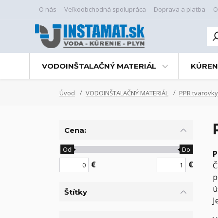
O nás
Veľkoobchodná spolupráca
Doprava a platba
O
VODOINŠTALAČNÝ MATERIÁL
KÚREN
Úvod
VODOINŠTALAČNÝ MATERIÁL
PPR tvarovky
Cena:
Od
Do
P
€
€
Č
p
ú
Štítky
J