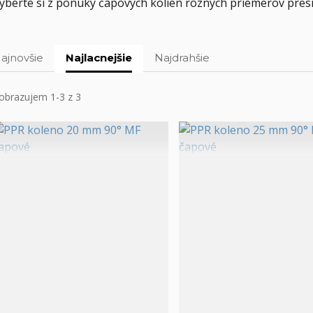
yberte si z ponuky čapových kolien rôznych priemerov pres
ajnovšie
Najlacnejšie
Najdrahšie
obrazujem 1-3 z 3