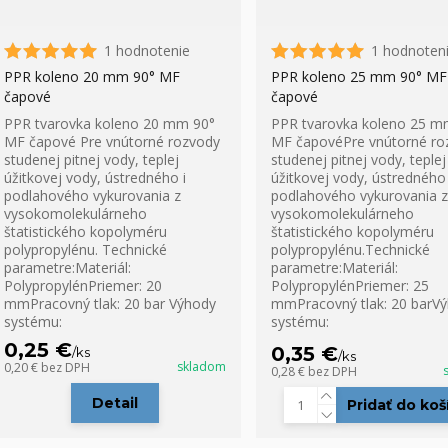
1 hodnotenie
1 hodnoten
PPR koleno 20 mm 90° MF
PPR koleno 25 mm 90° MF
čapové
čapové
PPR tvarovka koleno 20 mm 90°
PPR tvarovka koleno 25 m
MF čapové Pre vnútorné rozvody
MF čapovéPre vnútorné ro
studenej pitnej vody, teplej
studenej pitnej vody, teplej
úžitkovej vody, ústredného i
úžitkovej vody, ústredného 
podlahového vykurovania z
podlahového vykurovania z
vysokomolekulárneho
vysokomolekulárneho
štatistického kopolyméru
štatistického kopolyméru
polypropylénu. Technické
polypropylénu.Technické
parametre:Materiál:
parametre:Materiál:
PolypropylénPriemer: 20
PolypropylénPriemer: 25
mmPracovný tlak: 20 bar Výhody
mmPracovný tlak: 20 barV
systému:
systému:
0,25 €
0,35 €
/
ks
/
ks
skladom
0,20 €
bez DPH
0,28 €
bez DPH
Detail
Pridať do koš