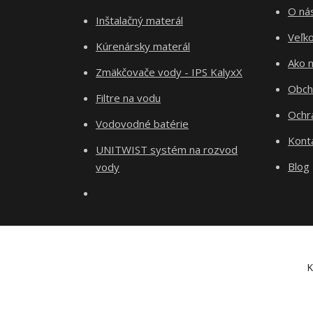
O ná
Inštalačný materál
Veľk
Kúrenársky materál
Ako 
Zmäkčovače vody - IPS KalyxX
Obch
Filtre na vodu
Ochr
Vodovodné batérie
Kont
UNITWIST systém na rozvod
Blog
vody
K