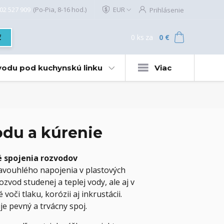
02 527 909
(Po-Pia, 8-16 hod.)
EUR
Prihlásenie
0
ks
za
0 €
ť
 vodu pod kuchynskú linku
Viac
odu a kúrenie
é spojenia rozvodov
ravouhlého napojenia v plastových
vod studenej a teplej vody, ale aj v
či tlaku, korózii aj inkrustácii.
e pevný a trvácny spoj.