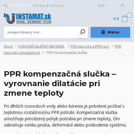
0902 527 909
(Po-Pia, 8-16 hod.)
EUR
0
0 €
Menu
Úvod
VODOINŠTALAČNÝ MATERIÁL
PPR tvarovky a PPR rúry
PPR
tvarovky celoplastové
PPR Kompenzačná slučka
PPR kompenzačná slučka –
vyrovnanie dilatácie pri
zmene teploty
Pri dlhších rozvodoch vody alebo kúrenia je potrebné počítať s
teplotnou rozťažnosťou PPR potrubí. Kompenzačná slučka
umožňuje prirodzený pohyb potrubia pri zmene teploty, čím
zabraňuje vzniku pnutia, deformácií alebo poškodenia systému.