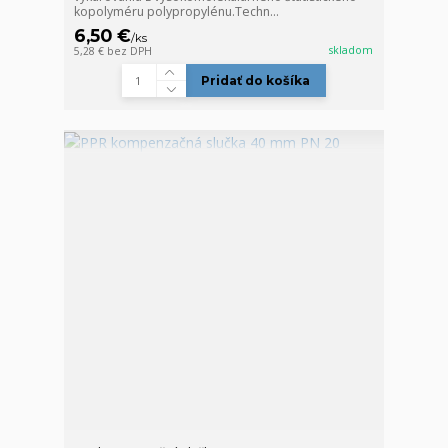
kopolyméru polypropylénu.Techn...
6,50 €
/
ks
skladom
5,28 €
bez DPH
Pridať do košíka