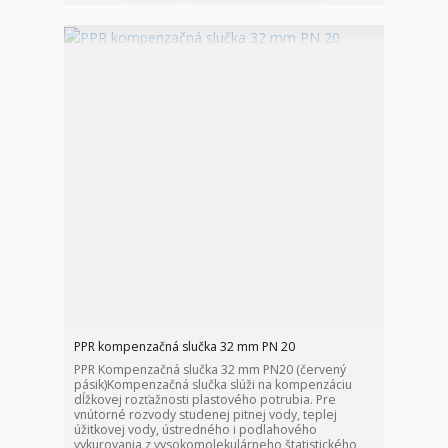
PPR kompenzačná slučka 32 mm PN 20
PPR Kompenzačná slučka 32 mm PN20 (červený
pásik)Kompenzačná slučka slúži na kompenzáciu
dĺžkovej rozťažnosti plastového potrubia. Pre
vnútorné rozvody studenej pitnej vody, teplej
úžitkovej vody, ústredného i podlahového
vykurovania z vysokomolekulárneho štatistického