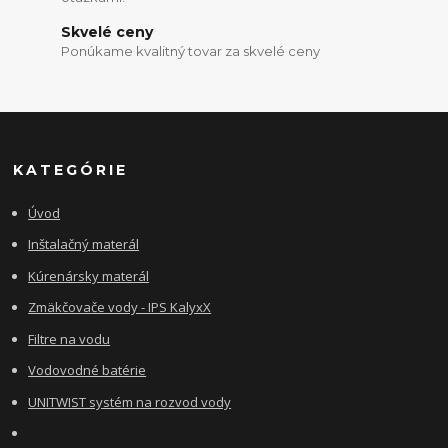
Skvelé ceny
Ponúkame kvalitný tovar za skvelé ceny
KATEGÓRIE
Úvod
Inštalačný materál
Kúrenársky materál
Zmäkčovače vody - IPS KalyxX
Filtre na vodu
Vodovodné batérie
UNITWIST systém na rozvod vody