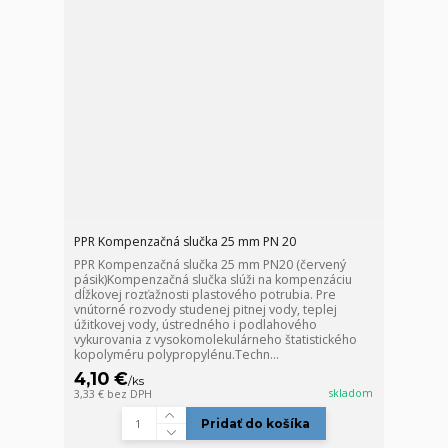
PPR Kompenzačná slučka 25 mm PN 20
PPR Kompenzačná slučka 25 mm PN20 (červený
pásik)Kompenzačná slučka slúži na kompenzáciu
dĺžkovej rozťažnosti plastového potrubia. Pre
vnútorné rozvody studenej pitnej vody, teplej
úžitkovej vody, ústredného i podlahového
vykurovania z vysokomolekulárneho štatistického
kopolyméru polypropylénu.Techn...
4,10 €
/
ks
skladom
3,33 €
bez DPH
Pridať do košíka