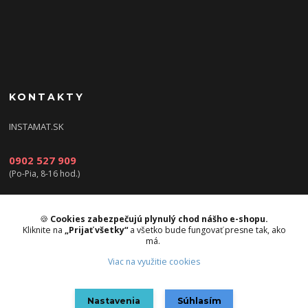
KONTAKTY
INSTAMAT.SK
0902 527 909
(Po-Pia, 8-16 hod.)
info@instamat.sk
🍪
Cookies zabezpečujú plynulý chod nášho e-shopu.
Kliknite na
„Prijať všetky“
a všetko bude fungovať presne tak, ako
má.
Viac na využitie cookies
Upravit sběr cookies.
Nastavenia
Súhlasím