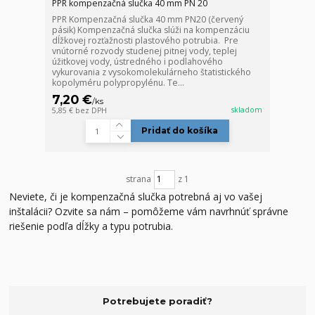
PPR kompenzačná slučka 40 mm PN 20
PPR Kompenzačná slučka 40 mm PN20 (červený
pásik) Kompenzačná slučka slúži na kompenzáciu
dĺžkovej rozťažnosti plastového potrubia. Pre
vnútorné rozvody studenej pitnej vody, teplej
úžitkovej vody, ústredného i podlahového
vykurovania z vysokomolekulárneho štatistického
kopolyméru polypropylénu. Te...
7,20 €
/
ks
skladom
5,85 €
bez DPH
Pridať do košíka
strana
z 1
Neviete, či je kompenzačná slučka potrebná aj vo vašej
inštalácii? Ozvite sa nám – pomôžeme vám navrhnúť správne
riešenie podľa dĺžky a typu potrubia.
Potrebujete poradiť?