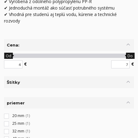
✔ Vyrobená z odolného polypropylénu PP-R
✔ Jednoduchá montáž ako súčasť potrubného systému
✔ Vhodná pre studenú aj teplú vodu, kúrenie a technické
rozvody
Cena:
Od
Do
€
€
Štítky
priemer
20 mm
(1)
25 mm
(1)
32 mm
(1)