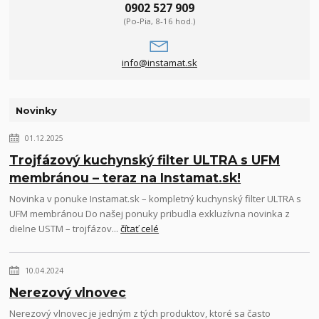
0902 527 909
(Po-Pia, 8-16 hod.)
info@instamat.sk
Novinky
01.12.2025
Trojfázový kuchynský filter ULTRA s UFM
membránou – teraz na Instamat.sk!
Novinka v ponuke Instamat.sk – kompletný kuchynský filter ULTRA s
UFM membránou Do našej ponuky pribudla exkluzívna novinka z
dielne USTM – trojfázov...
čítať celé
10.04.2024
Nerezový vlnovec
Nerezový vlnovec je jedným z tých produktov, ktoré sa často