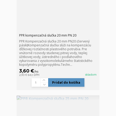
PPR kompenzačná slučka 20 mm PN 20
PPR Kompenzačná slučka 20 mm PN20 (červený
pásik)Kompenzačná slučka slúži na kompenzáciu
dĺžkovej rozťažnosti plastového potrubia. Pre
vnútorné rozvody studenej pitnej vody, teplej
úžitkovej vody, ústredného i podlahového
vykurovania z vysokomolekulárneho štatistického
kopolyméru polypropylénu.Techn...
3,60 €
/
ks
skladom
2,93 €
bez DPH
Pridať do košíka