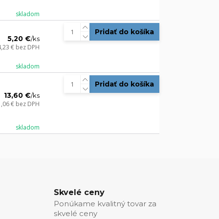
skladom
Pridať do košíka
5,20 €
/
ks
4,23 €
bez DPH
skladom
Pridať do košíka
13,60 €
/
ks
1,06 €
bez DPH
skladom
Skvelé ceny
Ponúkame kvalitný tovar za
skvelé ceny