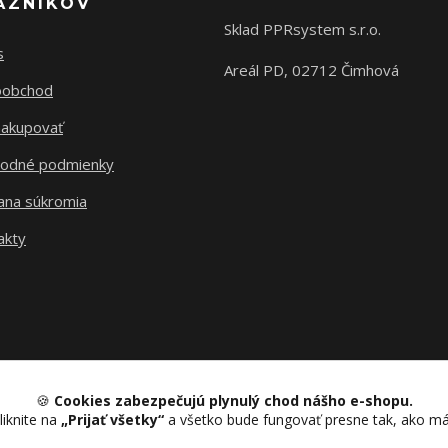
AZNÍKOV
Sklad PPRsystem s.r.o.
s
Areál PD, 02712 Čimhová
oobchod
nakupovať
odné podmienky
ana súkromia
akty
🍪
Cookies zabezpečujú plynulý chod nášho e-shopu.
liknite na
„Prijať všetky“
a všetko bude fungovať presne tak, ako m
Upravit sběr cookies.