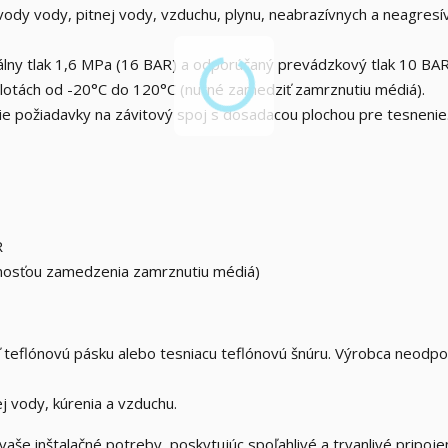
ody vody, pitnej vody, vzduchu, plynu, neabrazívnych a neagresí
ny tlak 1,6 MPa (16 BAR) a odporúčaný prevádzkový tlak 10 BAR
lotách od -20°C do 120°C (nutné zamedziť zamrznutiu médiá).
ie požiadavky na závitový spoj s dosadacou plochou pre tesnenie
R
nosťou zamedzenia zamrznutiu médiá)
teflónovú pásku alebo tesniacu teflónovú šnúru. Výrobca neodp
j vody, kúrenia a vzduchu.
aše inštalačné potreby, poskytujúc spoľahlivé a trvanlivé pripoje