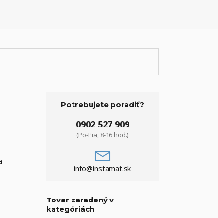
Potrebujete poradiť?
0902 527 909
(Po-Pia, 8-16 hod.)
a
info@instamat.sk
Tovar zaradený v
kategóriách