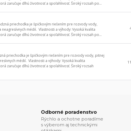
á zaručuje dlhú životnosť a spoľahlivosť. Široký rozsah po...
dzná priechodka je špičkovým riešením pre rozvody vody,
a neagresívnych médií. Vlastnosti a výhody: Vysoká kvalita
á zaručuje dlhú životnosť a spoľahlivosť. Široký rozsah po...
ná priechodka je špičkovým riešením pre rozvody vody, pitnej
esívnych médií. Vlastnosti a výhody: Vysoká kvalita
1
á zaručuje dlhú životnosť a spoľahlivosť. Široký rozsah
Odborné poradenstvo
Rýchlo a ochotne poradíme
s výberom aj technickými
otázkami.