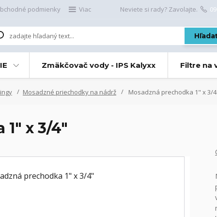
bchodné podmienky
Viac
Neviete si rady? Zavolajte.
09
Hľada
IE
Zmäkčovač vody - IPS Kalyxx
Filtre na
ingy
Mosadzné priechodky na nádrž
Mosadzná prechodka 1" x 3/4
1" x 3/4"