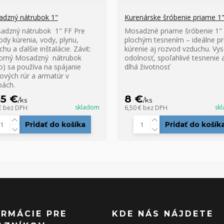
dzný nátrubok 1"
Kurenárske šróbenie priame 1
dzný nátrubok 1" FF Pre
Mosadzné priame šróbenie 1" 
ody kúrenia, vody, plynu,
plochým tesnením – ideálne p
hu a ďalšie inštalácie. Závit:
kúrenie aj rozvod vzduchu. Vy
orný Mosadzný nátrubok
odolnosť, spoľahlivé tesnenie 
lo) sa používa na spájanie
dlhá životnosť
tových rúr a armatúr v
bách.
45 €
8 €
/
ks
/
ks
skladom
sk
€
bez DPH
6,50 €
bez DPH
Pridať do košíka
Pridať do košík
ORMÁCIE PRE
KDE NÁS NÁJDETE