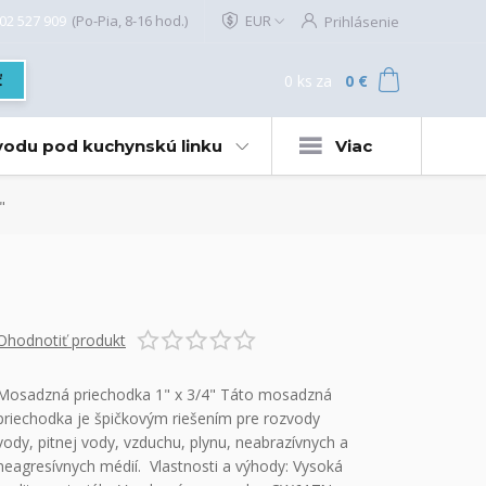
02 527 909
(Po-Pia, 8-16 hod.)
EUR
Prihlásenie
0
ks
za
0 €
ť
 vodu pod kuchynskú linku
Viac
"
Ohodnotiť produkt
Mosadzná priechodka 1" x 3/4" Táto mosadzná
priechodka je špičkovým riešením pre rozvody
vody, pitnej vody, vzduchu, plynu, neabrazívnych a
neagresívnych médií. Vlastnosti a výhody: Vysoká