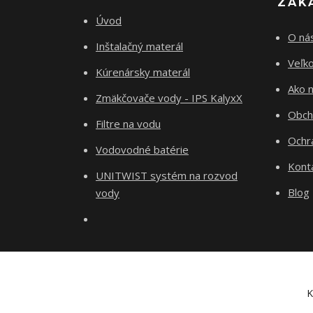
ZÁK
Úvod
O ná
Inštalačný materál
Veľk
Kúrenársky materál
Ako 
Zmäkčovače vody - IPS KalyxX
Obch
Filtre na vodu
Ochr
Vodovodné batérie
Kont
UNITWIST systém na rozvod
Blog
vody
K