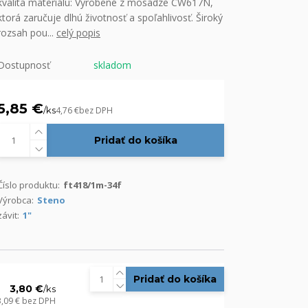
kvalita materiálu: Vyrobené z mosadze CW617N,
ktorá zaručuje dlhú životnosť a spoľahlivosť. Široký
rozsah pou...
celý popis
Dostupnosť
skladom
5,85 €
/
ks
4,76 €
bez DPH
Pridať do košíka
Číslo produktu:
ft418/1m-34f
Výrobca:
Steno
závit:
1"
Pridať do košíka
3,80 €
/
ks
3,09 €
bez DPH