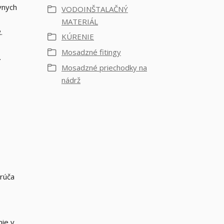
vnych
VODOINŠTALAČNÝ
MATERIÁL
.
KÚRENIE
Mosadzné fitingy
.
Mosadzné priechodky na
nádrž
orúča
nie v