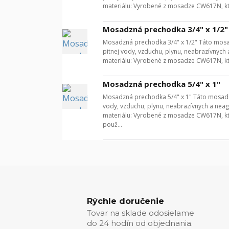
materiálu: Vyrobené z mosadze CW617N, ktor
Mosadzná prechodka 3/4" x 1/2"
Mosadzná prechodka 3/4" x 1/2" Táto mosa
pitnej vody, vzduchu, plynu, neabrazívnych 
materiálu: Vyrobené z mosadze CW617N, ktor
Mosadzná prechodka 5/4" x 1"
Mosadzná prechodka 5/4" x 1" Táto mosadz
vody, vzduchu, plynu, neabrazívnych a neagr
materiálu: Vyrobené z mosadze CW617N, ktor
použ...
Rýchle doručenie
Tovar na sklade odosielame
do 24 hodín od objednania.