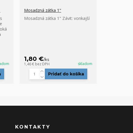
"
Mosadzná zátka 1"
s
Mosadzná zátka 1" Závit: vonkajší
re
soká
a
1,80 €
/
ks
ladom
skladom
1,46 €
bez DPH
a
Pridať do košíka
KONTAKTY