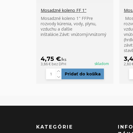
Mosadzné koleno FF 1"
Mosa
Mosadzné koleno 1" FFPre
Mosa
rozvody kúrenia, vody, plynu,
rozv
vzduchu a ďalšie
vzduc
inštalácie.Závit: vnútorný/vnútorný
vnút
(hrd
závi
stav
4,75 €
3,
/
ks
skladom
3,86 €
bez DPH
2,80 
Pridať do košíka
KATEGÓRIE
INF