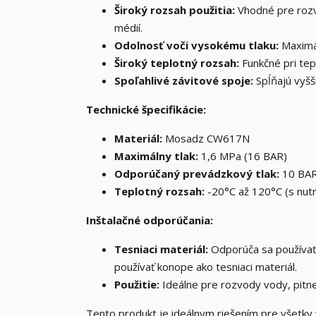
Široký rozsah použitia:
Vhodné pre rozv
médií.
Odolnosť voči vysokému tlaku:
Maximál
Široký teplotný rozsah:
Funkčné pri tep
Spoľahlivé závitové spoje:
Spĺňajú vyšš
Technické špecifikácie:
Materiál:
Mosadz CW617N
Maximálny tlak:
1,6 MPa (16 BAR)
Odporúčaný prevádzkový tlak:
10 BA
Teplotný rozsah:
-20°C až 120°C (s nut
Inštalačné odporúčania:
Tesniaci materiál:
Odporúča sa používať 
používať konope ako tesniaci materiál.
Použitie:
Ideálne pre rozvody vody, pitne
Tento produkt je ideálnym riešením pre všetky v