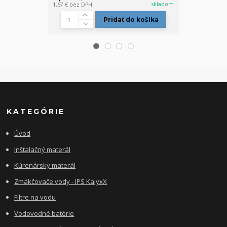
skladom
1,67 €
bez DPH
2,15 €
bez DPH
Pridať do košíka
KATEGÓRIE
Úvod
Inštalačný materál
Kúrenársky materál
Zmäkčovače vody - IPS KalyxX
Filtre na vodu
Vodovodné batérie