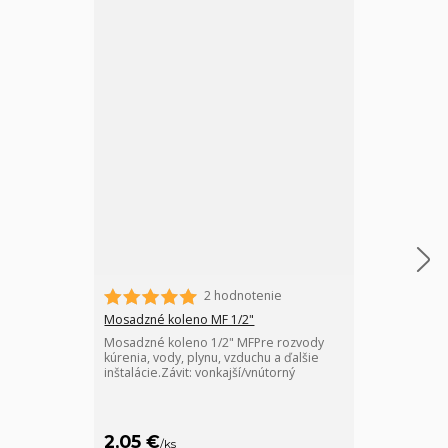
2 hodnotenie
Mosadzné koleno MF 1/2"
Mosadzný T-ku
Mosadzné koleno 1/2" MFPre rozvody
Mosadzný T-ku
kúrenia, vody, plynu, vzduchu a ďalšie
kúrenia, vody,
inštalácie.Závit: vonkajší/vnútorný
inštalácie.Závi
2,05 €
2,65 €
/
ks
/
ks