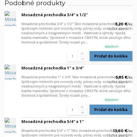
Podobné produkty
Mosadzná prechodka 3/4" x 1/2"
Mosadzná prechodka 3/4" x 1/2" Táto mosadzná priechodka je
5,20 €
/
ks
špičkovým riešením pre rozvody vody, pitnej vody, vzduchu, plynu,
4,23 €
bez DPH
neabrazívnych a neagresívnych médií. Vlastnosti a výhody: Vysoká
kvalita materiálu: Vyrobené z mosadze CW617N, ktorá zaručuje dlhú
životnosť a spoľahlivosť. Široký rozsah po...
skladom
Pridať do košíka
Mosadzná prechodka 1" x 3/4"
Mosadzná priechodka 1" x 3/4" Táto mosadzná priechodka je
5,85 €
/
ks
špičkovým riešením pre rozvody vody, pitnej vody, vzduchu, plynu,
4,76 €
bez DPH
neabrazívnych a neagresívnych médií. Vlastnosti a výhody: Vysoká
kvalita materiálu: Vyrobené z mosadze CW617N, ktorá zaručuje dlhú
životnosť a spoľahlivosť. Široký rozsah pou...
skladom
Pridať do košíka
Mosadzná prechodka 5/4" x 1"
Mosadzná prechodka 5/4" x 1" Táto mosadzná priechodka je
13,60 €
/
ks
špičkovým riešením pre rozvody vody, pitnej vody, vzduchu, plynu,
11,06 €
bez DPH