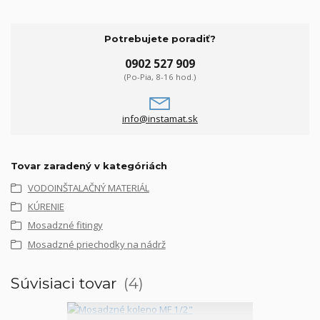
Potrebujete poradiť?
0902 527 909
(Po-Pia, 8-16 hod.)
info@instamat.sk
Tovar zaradený v kategóriách
VODOINŠTALAČNÝ MATERIÁL
KÚRENIE
Mosadzné fitingy
Mosadzné priechodky na nádrž
Súvisiaci tovar
4