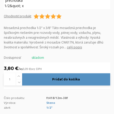
Ohodnotiť produkt
Mosadzná prechodka 1/2" x 3/8" Táto mosadzná priechodka je
špičkovým riešením pre rozvody vody, pitnej vody, vzduchu, plynu,
neabrazívnych a neagresívnych médií. Vlastnosti a výhody: Vysoká
kvalita materiálu: Vyrobené z mosadze CW617N, ktorá zaručuje dlhú
životnosť a spoľahlivosť. Široký rozsah po...
celý popis
Dostupnosť
skladom
3,80 €
/
ks
3,09 €
bez DPH
Pridať do košíka
Číslo produktu:
ft418/12m-38f
Výrobca:
Steno
závit:
1/2"