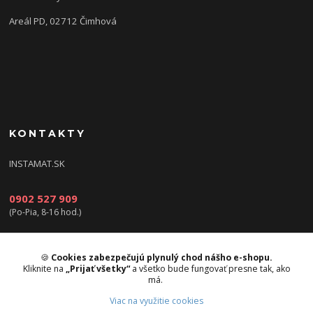
Areál PD, 02712 Čimhová
KONTAKTY
INSTAMAT.SK
0902 527 909
(Po-Pia, 8-16 hod.)
info@instamat.sk
🍪
Cookies zabezpečujú plynulý chod nášho e-shopu.
Kliknite na
„Prijať všetky“
a všetko bude fungovať presne tak, ako
má.
Viac na využitie cookies