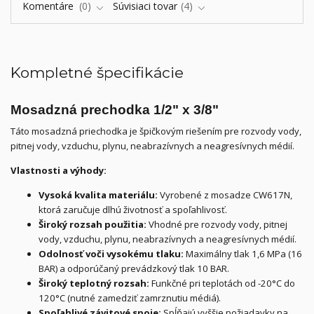
Komentáre
0
Súvisiaci tovar
4
Kompletné špecifikácie
Mosadzná prechodka 1/2" x 3/8"
Táto mosadzná priechodka je špičkovým riešením pre rozvody vody,
pitnej vody, vzduchu, plynu, neabrazívnych a neagresívnych médií.
Vlastnosti a výhody:
Vysoká kvalita materiálu:
Vyrobené z mosadze CW617N,
ktorá zaručuje dlhú životnosť a spoľahlivosť.
Široký rozsah použitia:
Vhodné pre rozvody vody, pitnej
vody, vzduchu, plynu, neabrazívnych a neagresívnych médií.
Odolnosť voči vysokému tlaku:
Maximálny tlak 1,6 MPa (16
BAR) a odporúčaný prevádzkový tlak 10 BAR.
Široký teplotný rozsah:
Funkčné pri teplotách od -20°C do
120°C (nutné zamedziť zamrznutiu médiá).
Spoľahlivé závitové spoje:
Spĺňajú vyššie požiadavky na