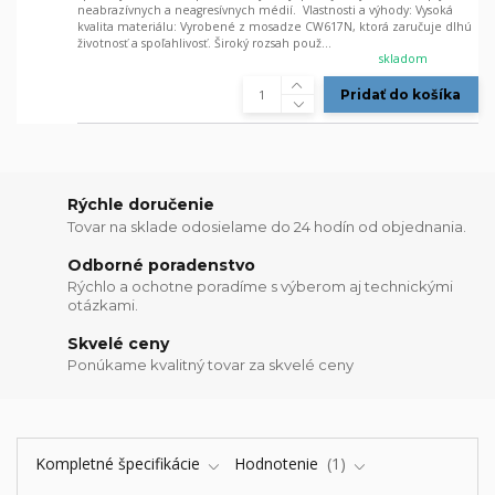
neabrazívnych a neagresívnych médií. Vlastnosti a výhody: Vysoká
kvalita materiálu: Vyrobené z mosadze CW617N, ktorá zaručuje dlhú
životnosť a spoľahlivosť. Široký rozsah použ...
skladom
Pridať do košíka
Rýchle doručenie
Tovar na sklade odosielame do 24 hodín od objednania.
Odborné poradenstvo
Rýchlo a ochotne poradíme s výberom aj technickými
otázkami.
Skvelé ceny
Ponúkame kvalitný tovar za skvelé ceny
Kompletné špecifikácie
Hodnotenie
1