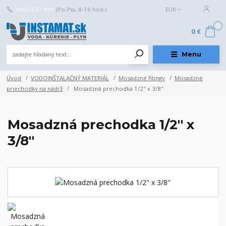
0902 527 909
(Po-Pia, 8-16 hod.)
EUR
0
0 €
Menu
Úvod
VODOINŠTALAČNÝ MATERIÁL
Mosadzné fitingy
Mosadzné
priechodky na nádrž
Mosadzná prechodka 1/2" x 3/8"
Mosadzná prechodka 1/2" x
3/8"