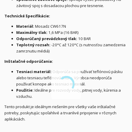
závitový spoj s dosadacou plochou pre tesnenie.
Technické špecifikácie:
Materiál:
Mosadz CW617N
Maximálny tlak:
1,6 MPa (16 BAR)
Odporúčaný prevádzkový tlak:
10 BAR
Teplotný rozsah:
-20°C až 120°C (s nutnosťou zamedzenia
zamrznutiu médiá)
Inštalačné odporúčania:
Tesniaci materiál:
Odporúča sa používať teflónovú pásku
alebo tesniacu teflónovú šnúru. Výrobca neodporúča
používať konope ako tesniaci materiál.
Použitie:
Ideálne pre rozvody vody, pitnej vody, kúrenia a
vzduchu.
Tento produkt je ideálnym riešením pre všetky vaše inštalačné
potreby, poskytujúc spoľahlivé a trvanlivé pripojenie v rôznych
aplikáciách.