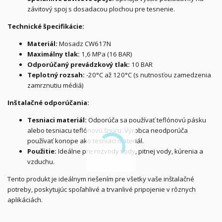
závitový spoj s dosadacou plochou pre tesnenie.
Technické špecifikácie:
Materiál:
Mosadz CW617N
Maximálny tlak:
1,6 MPa (16 BAR)
Odporúčaný prevádzkový tlak:
10 BAR
Teplotný rozsah:
-20°C až 120°C (s nutnosťou zamedzenia
zamrznutiu médiá)
Inštalačné odporúčania:
Tesniaci materiál:
Odporúča sa používať teflónovú pásku
alebo tesniacu teflónovú šnúru. Výrobca neodporúča
používať konope ako tesniaci materiál.
Použitie:
Ideálne pre rozvody vody, pitnej vody, kúrenia a
vzduchu.
Tento produkt je ideálnym riešením pre všetky vaše inštalačné
potreby, poskytujúc spoľahlivé a trvanlivé pripojenie v rôznych
aplikáciách.