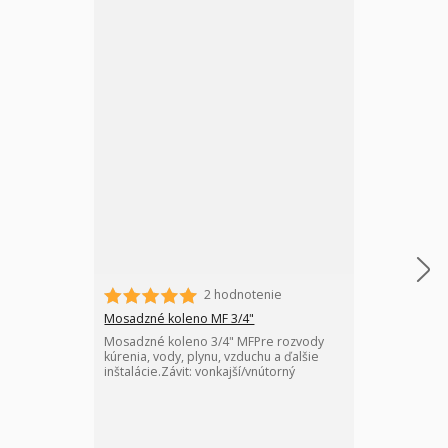
2 hodnotenie
Kúrenárske šr
Mosadzné kúr
Mosadzné koleno MF 3/4"
plochým tesne
Mosadzné koleno 3/4" MFPre rozvody
mosadzné kúr
kúrenia, vody, plynu, vzduchu a ďalšie
plochým tesnen
inštalácie.Závit: vonkajší/vnútorný
spojovací prv
doplnkom v p
ústredného k
vykurovania. 
MPa...