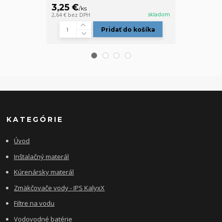
3,25 €
4,70 €
/
ks
/
ks
skladom
2,64 €
bez DPH
3,82 €
bez DPH
Pridať do košíka
KATEGÓRIE
Úvod
Inštalačný materál
Kúrenársky materál
Zmäkčovače vody - IPS KalyxX
Filtre na vodu
Vodovodné batérie