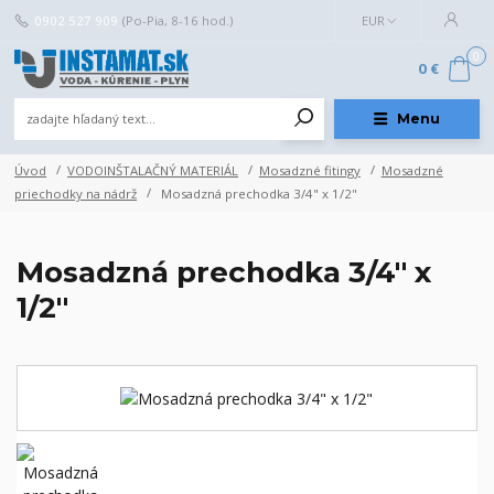
0902 527 909
(Po-Pia, 8-16 hod.)
EUR
0
0 €
Menu
Úvod
VODOINŠTALAČNÝ MATERIÁL
Mosadzné fitingy
Mosadzné
priechodky na nádrž
Mosadzná prechodka 3/4" x 1/2"
Mosadzná prechodka 3/4" x
1/2"