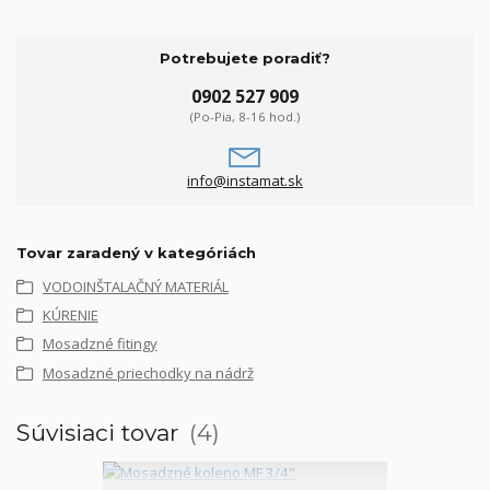
Potrebujete poradiť?
0902 527 909
(Po-Pia, 8-16 hod.)
info@instamat.sk
Tovar zaradený v kategóriách
VODOINŠTALAČNÝ MATERIÁL
KÚRENIE
Mosadzné fitingy
Mosadzné priechodky na nádrž
Súvisiaci tovar
4