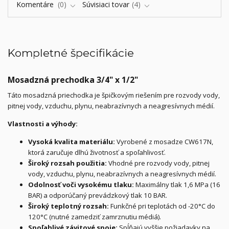
Komentáre
0
Súvisiaci tovar
4
Kompletné špecifikácie
Mosadzná prechodka 3/4" x 1/2"
Táto mosadzná priechodka je špičkovým riešením pre rozvody vody,
pitnej vody, vzduchu, plynu, neabrazívnych a neagresívnych médií.
Vlastnosti a výhody:
Vysoká kvalita materiálu:
Vyrobené z mosadze CW617N,
ktorá zaručuje dlhú životnosť a spoľahlivosť.
Široký rozsah použitia:
Vhodné pre rozvody vody, pitnej
vody, vzduchu, plynu, neabrazívnych a neagresívnych médií.
Odolnosť voči vysokému tlaku:
Maximálny tlak 1,6 MPa (16
BAR) a odporúčaný prevádzkový tlak 10 BAR.
Široký teplotný rozsah:
Funkčné pri teplotách od -20°C do
120°C (nutné zamedziť zamrznutiu médiá).
Spoľahlivé závitové spoje:
Spĺňajú vyššie požiadavky na