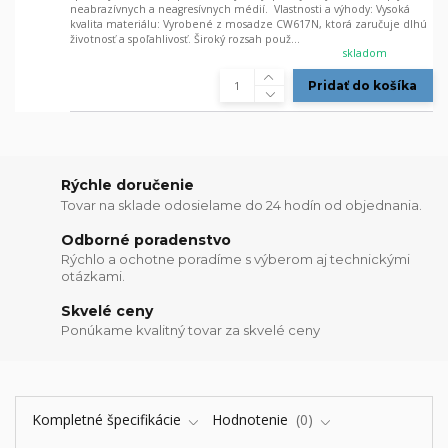
neabrazívnych a neagresívnych médií. Vlastnosti a výhody: Vysoká
kvalita materiálu: Vyrobené z mosadze CW617N, ktorá zaručuje dlhú
životnosť a spoľahlivosť. Široký rozsah použ...
skladom
Pridať do košíka
Rýchle doručenie
Tovar na sklade odosielame do 24 hodín od objednania.
Odborné poradenstvo
Rýchlo a ochotne poradíme s výberom aj technickými
otázkami.
Skvelé ceny
Ponúkame kvalitný tovar za skvelé ceny
Kompletné špecifikácie
Hodnotenie
0