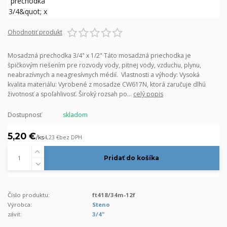
Ohodnotiť produkt
Mosadzná prechodka 3/4" x 1/2" Táto mosadzná priechodka je
špičkovým riešením pre rozvody vody, pitnej vody, vzduchu, plynu,
neabrazívnych a neagresívnych médií. Vlastnosti a výhody: Vysoká
kvalita materiálu: Vyrobené z mosadze CW617N, ktorá zaručuje dlhú
životnosť a spoľahlivosť. Široký rozsah po...
celý popis
Dostupnosť
skladom
5,20 €
/
ks
4,23 €
bez DPH
Pridať do košíka
Číslo produktu:
ft418/34m-12f
Výrobca:
Steno
závit:
3/4"