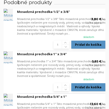
Podobné produkty
Mosadzná prechodka 1/2" x 3/8"
Mosadzná prechodka 1/2" x 3/8" Táto mosadzná priechodka je
3,80 €
/
ks
špičkovým riešením pre rozvody vody, pitnej vody, vzduchu, plynu,
3,09 €
bez DPH
neabrazívnych a neagresívnych médií. Vlastnosti a výhody: Vysoká
kvalita materiálu: Vyrobené z mosadze CW617N, ktorá zaručuje dlhú
životnosť a spoľahlivosť. Široký rozsah po...
skladom
Pridať do košíka
Mosadzná prechodka 1" x 3/4"
Mosadzná priechodka 1" x 3/4" Táto mosadzná priechodka je
5,85 €
/
ks
špičkovým riešením pre rozvody vody, pitnej vody, vzduchu, plynu,
4,76 €
bez DPH
neabrazívnych a neagresívnych médií. Vlastnosti a výhody: Vysoká
kvalita materiálu: Vyrobené z mosadze CW617N, ktorá zaručuje dlhú
životnosť a spoľahlivosť. Široký rozsah pou...
skladom
Pridať do košíka
Mosadzná prechodka 5/4" x 1"
Mosadzná prechodka 5/4" x 1" Táto mosadzná priechodka je
13,60 €
/
ks
špičkovým riešením pre rozvody vody, pitnej vody, vzduchu, plynu,
11,06 €
bez DPH