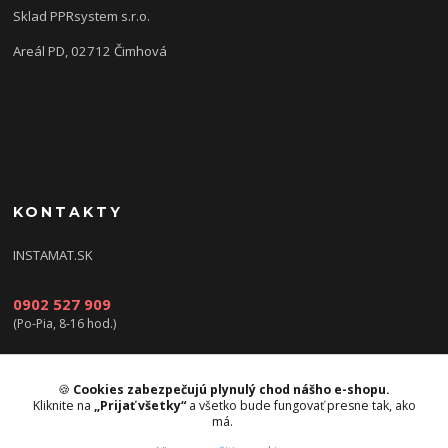
Sklad PPRsystem s.r.o.
Areál PD, 02712 Čimhová
KONTAKTY
INSTAMAT.SK
0902 527 909
(Po-Pia, 8-16 hod.)
info@instamat.sk
🍪
Cookies zabezpečujú plynulý chod nášho e-shopu.
Kliknite na
„Prijať všetky“
a všetko bude fungovať presne tak, ako
má.