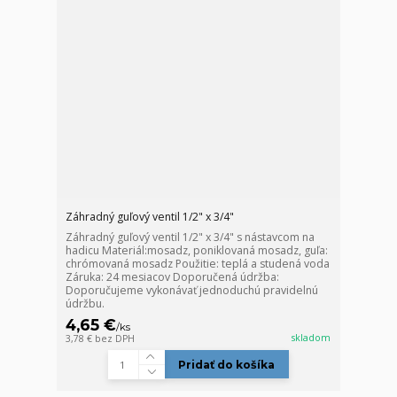
Záhradný guľový ventil 1/2" x 3/4"
Záhradný guľový ventil 1/2" x 3/4" s nástavcom na
hadicu Materiál:mosadz, poniklovaná mosadz, guľa:
chrómovaná mosadz Použitie: teplá a studená voda
Záruka: 24 mesiacov Doporučená údržba:
Doporučujeme vykonávať jednoduchú pravidelnú
údržbu.
4,65 €
/
ks
skladom
3,78 €
bez DPH
Pridať do košíka