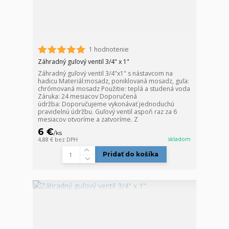
1 hodnotenie
Záhradný guľový ventil 3/4" x 1"
Záhradný guľový ventil 3/4"x1" s nástavcom na
hadicu Materiál:mosadz, poniklovaná mosadz, guľa:
chrómovaná mosadz Použitie: teplá a studená voda
Záruka: 24 mesiacov Doporučená
údržba: Doporučujeme vykonávať jednoduchú
pravidelnú údržbu. Guľový ventil aspoň raz za 6
mesiacov otvoríme a zatvoríme. Z
6 €
/
ks
skladom
4,88 €
bez DPH
Pridať do košíka