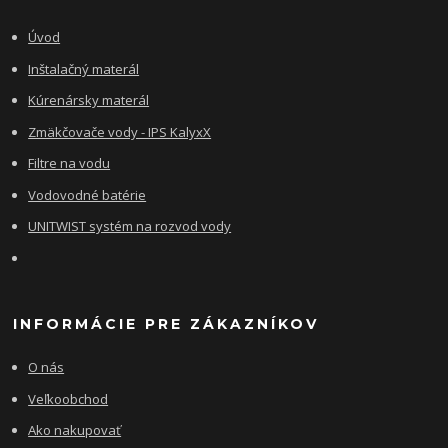
Úvod
Inštalačný materál
Kúrenársky materál
Zmäkčovače vody - IPS KalyxX
Filtre na vodu
Vodovodné batérie
UNITWIST systém na rozvod vody
INFORMÁCIE PRE ZÁKAZNÍKOV
O nás
Veľkoobchod
Ako nakupovať