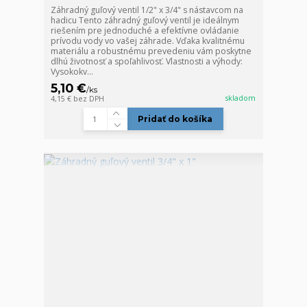
Záhradný guľový ventil 1/2" x 3/4" s nástavcom na
hadicu Tento záhradný guľový ventil je ideálnym
riešením pre jednoduché a efektívne ovládanie
prívodu vody vo vašej záhrade. Vďaka kvalitnému
materiálu a robustnému prevedeniu vám poskytne
dlhú životnosť a spoľahlivosť. Vlastnosti a výhody:
Vysokokv...
5,10 €
/
ks
skladom
4,15 €
bez DPH
Pridať do košíka