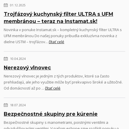
01.12.2025
Trojfázový kuchynský filter ULTRA s UFM
membránou – teraz na Instamat.sk!
Novinka v ponuke Instamat.sk – kompletný kuchynský filter ULTRA s
UFM membránou Do našej ponuky pribudla exkluzívna novinka z
dielne USTM – trojfázov...
čítať celé
10.04.2024
Nerezový vlnovec
Nerezový vlnovec je jedným z tých produktov, ktoré sa často
prehliadajú, ale jeho využitie môže byť prekvapivo široké a užitočné.
Od domácností až po ...
čítať celé
18.07.2024
Bezpečnostné skupiny pre kúrenie
Bezpečnostné skupiny s manometrami, poistnými ventilmi a
odvzdušňovacími ventilmi. V našom eshope sme rozšírili ponuku o