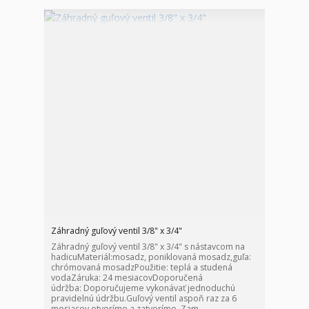
Záhradný guľový ventil 3/8" x 3/4"
Záhradný guľový ventil 3/8" x 3/4" s nástavcom na
hadicuMateriál:mosadz, poniklovaná mosadz,guľa:
chrómovaná mosadzPoužitie: teplá a studená
vodaZáruka: 24 mesiacovDoporučená
údržba: Doporučujeme vykonávať jednoduchú
pravidelnú údržbu.Guľový ventil aspoň raz za 6
mesiacov otvoríme a zatvoríme. Zam