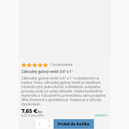
1 hodnotenie
Záhradný guľový ventil 3/4" x 1"
Záhradný guľový ventil 3/4" x 1" s nástavcom na
hadicu Tento záhradný guľový ventil je ideálnym
riešením pre jednoduché a efektívne ovládanie
prívodu vody vo vašej záhrade. Vďaka kvalitnému
materiálu a robustnému prevedeniu vám poskytne
dlhú životnosť a spoľahlivosť. Vlastnosti a výhody:
Vysokokval...
7,65 €
/
ks
skladom
6,22 €
bez DPH
Pridať do košíka