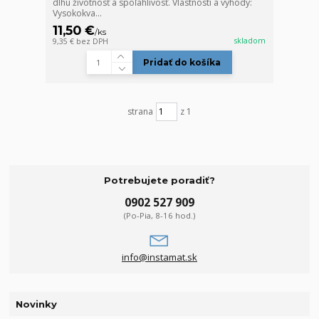
dlhú životnosť a spoľahlivosť. Vlastnosti a výhody:
Vysokokva...
11,50 €
/
ks
skladom
9,35 €
bez DPH
Pridať do košíka
strana
z 1
Potrebujete poradiť?
0902 527 909
(Po-Pia, 8-16 hod.)
info@instamat.sk
Novinky