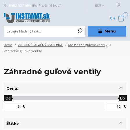
0902 527 909
(Po-Pia, 8-16 hod.)
EUR
0
0 €
Menu
Úvod
VODOINŠTALAČNÝ MATERIÁL
Mosadzné guľové ventily
Záhradné guľové ventily
Záhradné guľové ventily
Cena:
Od
Do
€
€
Štítky